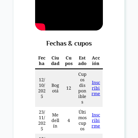
Fechas & cupos
Fec
Ciu
Cu
Est
Acc
ha
dad
pos
ado
ión
Cup
12/
os
Insc
10/
Bog
dis
12
ribi
202
otá
pon
rme
5
ible
s
23/
Últi
Me
Insc
11/
mos
dell
4
ribi
202
cup
ín
rme
5
os