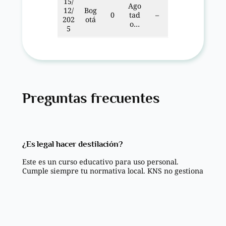
15/
Ago
12/
Bog
0
tad
–
202
otá
o…
5
Preguntas frecuentes
¿Es legal hacer destilación?
Este es un curso educativo para uso personal.
Cumple siempre tu normativa local. KNS no gestiona
licencias ni avala producción para venta.
¿Hay cata?